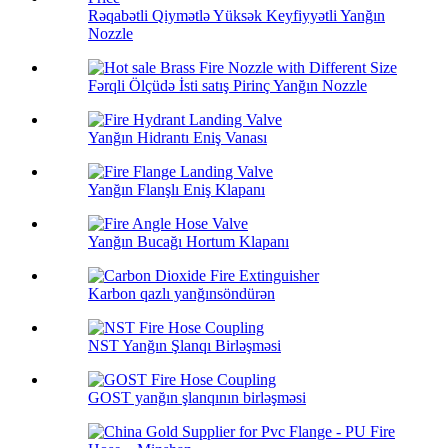
Rəqabətli Qiymətlə Yüksək Keyfiyyətli Yanğın
Nozzle
Fərqli Ölçüdə İsti satış Pirinç Yanğın Nozzle
Yanğın Hidrantı Eniş Vanası
Yanğın Flanşlı Eniş Klapanı
Yanğın Bucağı Hortum Klapanı
Karbon qazlı yanğınsöndürən
NST Yanğın Şlanqı Birləşməsi
GOST yanğın şlanqının birləşməsi