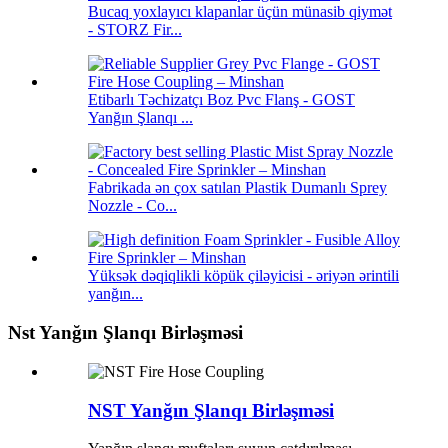
Bucaq yoxlayıcı klapanlar üçün münasib qiymət
- STORZ Fir...
Etibarlı Təchizatçı Boz Pvc Flanş - GOST
Yanğın Şlanqı ...
Fabrikada ən çox satılan Plastik Dumanlı Sprey
Nozzle - Co...
Yüksək dəqiqlikli köpük çiləyicisi - əriyən ərintili
yanğın...
Nst Yanğın Şlanqı Birləşməsi
NST Yanğın Şlanqı Birləşməsi