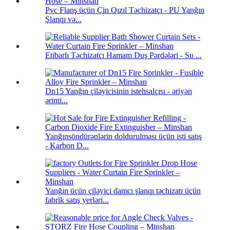
Pvc Flanş üçün Çin Qızıl Təchizatçı - PU Yanğın
Şlanqı və...
Etibarlı Təchizatçı Hamam Duş Pərdələri - Su ...
Dn15 Yanğın çiləyicisinin istehsalçısı - əriyən
ərinti...
Yanğınsöndürənlərin doldurulması üçün isti satış
- Karbon D...
Yanğın üçün çiləyici damcı şlanqı təchizatı üçün
fabrik satış yerləri...