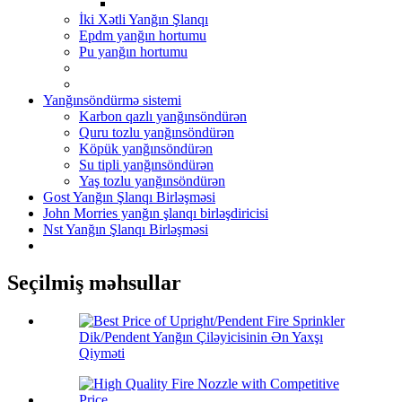
İki Xətli Yanğın Şlanqı
Epdm yanğın hortumu
Pu yanğın hortumu
Yanğınsöndürmə sistemi
Karbon qazlı yanğınsöndürən
Quru tozlu yanğınsöndürən
Köpük yanğınsöndürən
Su tipli yanğınsöndürən
Yaş tozlu yanğınsöndürən
Gost Yanğın Şlanqı Birləşməsi
John Morries yanğın şlanqı birləşdiricisi
Nst Yanğın Şlanqı Birləşməsi
Seçilmiş məhsullar
Dik/Pendent Yanğın Çiləyicisinin Ən Yaxşı
Qiyməti