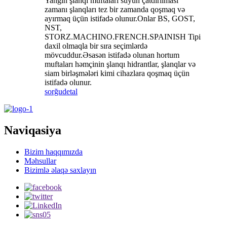
Yanğın şlanqı muftaları suyun çatdırılması
zamanı şlanqları tez bir zamanda qoşmaq və
ayırmaq üçün istifadə olunur.Onlar BS, GOST,
NST,
STORZ.MACHINO.FRENCH.SPAINISH Tipi
daxil olmaqla bir sıra seçimlərdə
mövcuddur.Əsasən istifadə olunan hortum
muftaları həmçinin şlanqı hidrantlar, şlanqlar və
siam birləşmələri kimi cihazlara qoşmaq üçün
istifadə olunur.
sorğu
detal
Naviqasiya
Bizim haqqımızda
Məhsullar
Bizimlə əlaqə saxlayın