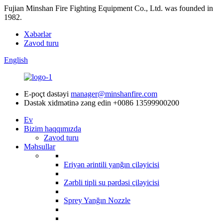
Fujian Minshan Fire Fighting Equipment Co., Ltd. was founded in
1982.
Xəbərlər
Zavod turu
English
E-poçt dəstəyi
manager@minshanfire.com
Dəstək xidmətinə zəng edin
+0086 13599900200
Ev
Bizim haqqımızda
Zavod turu
Məhsullar
Eriyən ərintili yanğın çiləyicisi
Zərbli tipli su pərdəsi çiləyicisi
Sprey Yanğın Nozzle