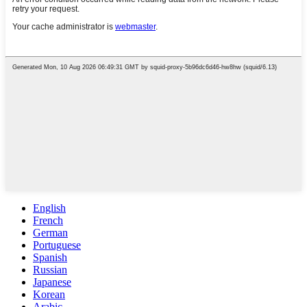
English
French
German
Portuguese
Spanish
Russian
Japanese
Korean
Arabic