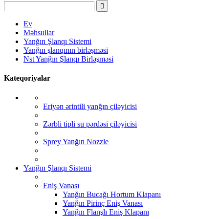
Ev
Məhsullar
Yanğın Şlanqı Sistemi
Yanğın şlanqının birləşməsi
Nst Yanğın Şlanqı Birləşməsi
Kateqoriyalar
Eriyən ərintili yanğın çiləyicisi
Zərbli tipli su pərdəsi çiləyicisi
Sprey Yanğın Nozzle
Yanğın Şlanqı Sistemi
Eniş Vanası
Yanğın Bucağı Hortum Klapanı
Yanğın Pirinç Eniş Vanası
Yanğın Flanşlı Eniş Klapanı