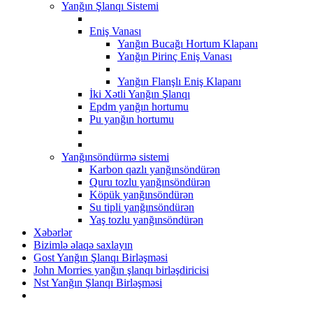
Yanğın Şlanqı Sistemi
Eniş Vanası
Yanğın Bucağı Hortum Klapanı
Yanğın Pirinç Eniş Vanası
Yanğın Flanşlı Eniş Klapanı
İki Xətli Yanğın Şlanqı
Epdm yanğın hortumu
Pu yanğın hortumu
Yanğınsöndürmə sistemi
Karbon qazlı yanğınsöndürən
Quru tozlu yanğınsöndürən
Köpük yanğınsöndürən
Su tipli yanğınsöndürən
Yaş tozlu yanğınsöndürən
Xəbərlər
Bizimlə əlaqə saxlayın
Gost Yanğın Şlanqı Birləşməsi
John Morries yanğın şlanqı birləşdiricisi
Nst Yanğın Şlanqı Birləşməsi