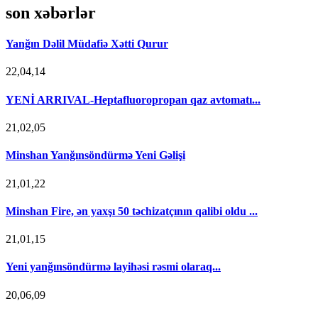
son xəbərlər
Yanğın Dəlil Müdafiə Xətti Qurur
22,04,14
YENİ ARRIVAL-Heptafluoropropan qaz avtomatı...
21,02,05
Minshan Yanğınsöndürmə Yeni Gəlişi
21,01,22
Minshan Fire, ən yaxşı 50 təchizatçının qalibi oldu ...
21,01,15
Yeni yanğınsöndürmə layihəsi rəsmi olaraq...
20,06,09