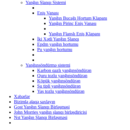
Yanğın Şlanqı Sistemi
Eniş Vanası
Yanğın Bucağı Hortum Klapanı
Yanğın Pirinç Eniş Vanası
Yanğın Flanşlı Eniş Klapanı
İki Xətli Yanğın Şlanqı
Epdm yanğın hortumu
Pu yanğın hortumu
Yanğınsöndürmə sistemi
Karbon qazlı yanğınsöndürən
Quru tozlu yanğınsöndürən
Köpük yanğınsöndürən
Su tipli yanğınsöndürən
Yaş tozlu yanğınsöndürən
Xəbərlər
Bizimlə əlaqə saxlayın
Gost Yanğın Şlanqı Birləşməsi
John Morries yanğın şlanqı birləşdiricisi
Nst Yanğın Şlanqı Birləşməsi