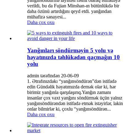
yanğınsöndürmə layihəsi rəsmi olaraq istifadəyə
verildi, bu da Fujian Minshan-ın bütünlükdə bir
daha özünü artırdığını qeyd etdi. yanğından
mühafizə sənayesi...
Daha çox oxu
Yanğınları söndürməyin 5 yolu və
həyatınızda təhlükədən qaçmağın 10
yolu
admin tərəfindən 20-06-09
1. Ətrafınızdakı “yanğınsöndürən”dən istifadə
edin Gündəlik həyatımızda demək olar ki, hər
birimiz yanğınla qarşılaşırıq.Yanğın zamanı
insanlar çox vaxt yanğını söndürmək üçün yalnız
yanğınsöndürəndən istifadə etmək istəyirlər, lakin
onlar bilmirlər ki, çoxlu “yanğınsöndürən...
Daha çox oxu