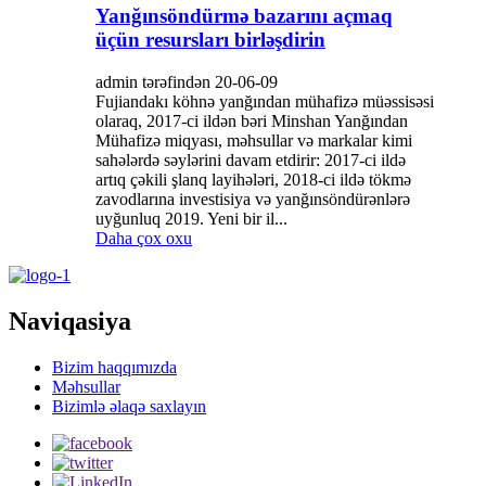
Yanğınsöndürmə bazarını açmaq
üçün resursları birləşdirin
admin tərəfindən 20-06-09
Fujiandakı köhnə yanğından mühafizə müəssisəsi
olaraq, 2017-ci ildən bəri Minshan Yanğından
Mühafizə miqyası, məhsullar və markalar kimi
sahələrdə səylərini davam etdirir: 2017-ci ildə
artıq çəkili şlanq layihələri, 2018-ci ildə tökmə
zavodlarına investisiya və yanğınsöndürənlərə
uyğunluq 2019. Yeni bir il...
Daha çox oxu
Naviqasiya
Bizim haqqımızda
Məhsullar
Bizimlə əlaqə saxlayın