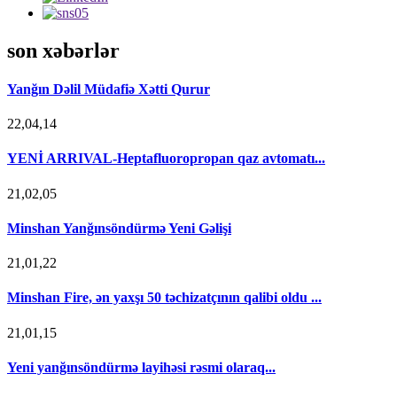
son xəbərlər
Yanğın Dəlil Müdafiə Xətti Qurur
22,04,14
YENİ ARRIVAL-Heptafluoropropan qaz avtomatı...
21,02,05
Minshan Yanğınsöndürmə Yeni Gəlişi
21,01,22
Minshan Fire, ən yaxşı 50 təchizatçının qalibi oldu ...
21,01,15
Yeni yanğınsöndürmə layihəsi rəsmi olaraq...