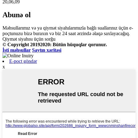
20,06,09
Abunə ol
Məhsullarımız və ya qiymət siyahılarımızla bağlı suallarınız üçün e-
poçtunuzu bizə buraxın və biz 24 saat ərzində əlaqə saxlayacağıq.
Qiymət siyahısı üçün sorğu
© Copyright 20192020: Bütün hüquqlar qorunur.
İsti məhsullar
Saytın xəritəsi
E-poçt göndər
x