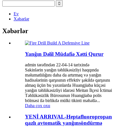
Ev
Xəbərlər
Xəbərlər
Yanğın Dəlil Müdafiə Xətti Qurur
admin tərəfindən 22-04-14 tarixində
Sakinlərin yanğın təhlükəsizliyi haqqında
məlumatlılığını daha da artırmaq və yanğın
hadisələrinin qarşısının effektiv şəkildə qarşısını
almaq üçün bu yaxınlarda Huangjiaba küçəsi
yanğın təhlükəsizliyi idarəsi Meitan İlçesi İctimai
Təhlükəsizlik Bürosunun Huangjiaba polis
bölməsi ilə birlikdə mülki tikinti məhəllə...
Daha çox oxu
YENİ ARRIVAL-Heptafluoropropan
qazlı avtomatik yanğınsöndürmə