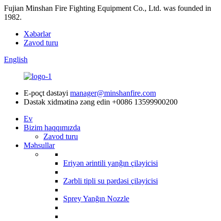
Fujian Minshan Fire Fighting Equipment Co., Ltd. was founded in
1982.
Xəbərlər
Zavod turu
English
E-poçt dəstəyi
manager@minshanfire.com
Dəstək xidmətinə zəng edin
+0086 13599900200
Ev
Bizim haqqımızda
Zavod turu
Məhsullar
Eriyən ərintili yanğın çiləyicisi
Zərbli tipli su pərdəsi çiləyicisi
Sprey Yanğın Nozzle