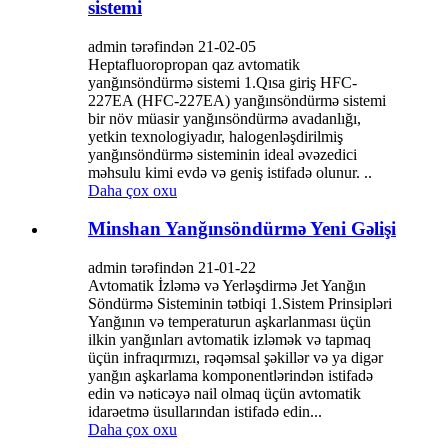
sistemi
admin tərəfindən 21-02-05
Heptafluoropropan qaz avtomatik
yanğınsöndürmə sistemi 1.Qısa giriş HFC-
227EA (HFC-227EA) yanğınsöndürmə sistemi
bir növ müasir yanğınsöndürmə avadanlığı,
yetkin texnologiyadır, halogenləşdirilmiş
yanğınsöndürmə sisteminin ideal əvəzedici
məhsulu kimi evdə və geniş istifadə olunur. ..
Daha çox oxu
Minshan Yanğınsöndürmə Yeni Gəlişi
admin tərəfindən 21-01-22
Avtomatik İzləmə və Yerləşdirmə Jet Yanğın
Söndürmə Sisteminin tətbiqi 1.Sistem Prinsipləri
Yanğının və temperaturun aşkarlanması üçün
ilkin yanğınları avtomatik izləmək və tapmaq
üçün infraqırmızı, rəqəmsal şəkillər və ya digər
yanğın aşkarlama komponentlərindən istifadə
edin və nəticəyə nail olmaq üçün avtomatik
idarəetmə üsullarından istifadə edin...
Daha çox oxu