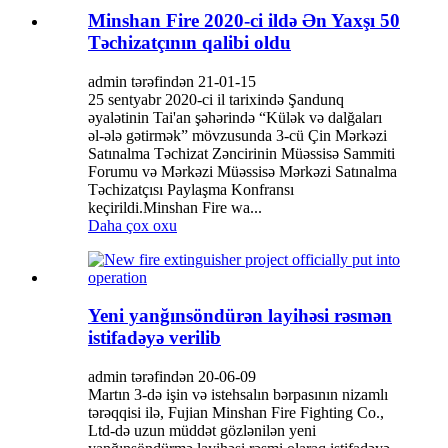
Minshan Fire 2020-ci ildə Ən Yaxşı 50
Təchizatçının qalibi oldu
admin tərəfindən 21-01-15
25 sentyabr 2020-ci il tarixində Şandunq
əyalətinin Tai'an şəhərində “Külək və dalğaları
əl-ələ gətirmək” mövzusunda 3-cü Çin Mərkəzi
Satınalma Təchizat Zəncirinin Müəssisə Sammiti
Forumu və Mərkəzi Müəssisə Mərkəzi Satınalma
Təchizatçısı Paylaşma Konfransı
keçirildi.Minshan Fire wa...
Daha çox oxu
Yeni yanğınsöndürən layihəsi rəsmən
istifadəyə verilib
admin tərəfindən 20-06-09
Martın 3-də işin və istehsalın bərpasının nizamlı
tərəqqisi ilə, Fujian Minshan Fire Fighting Co.,
Ltd-də uzun müddət gözlənilən yeni