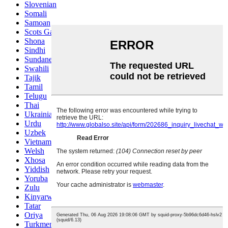
Slovenian
Somali
Samoan
Scots Gaelic
Shona
Sindhi
Sundanese
Swahili
Tajik
Tamil
Telugu
Thai
Ukrainian
Urdu
Uzbek
Vietnamese
Welsh
Xhosa
Yiddish
Yoruba
Zulu
Kinyarwanda
Tatar
Oriya
Turkmen